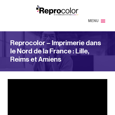
Aller
au
contenu
MENU
Reprocolor – Imprimerie dans
le Nord de la France : Lille,
Reims et Amiens