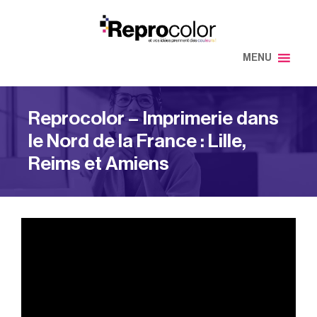
Aller
au
contenu
MENU
Reprocolor – Imprimerie dans
le Nord de la France : Lille,
Reims et Amiens