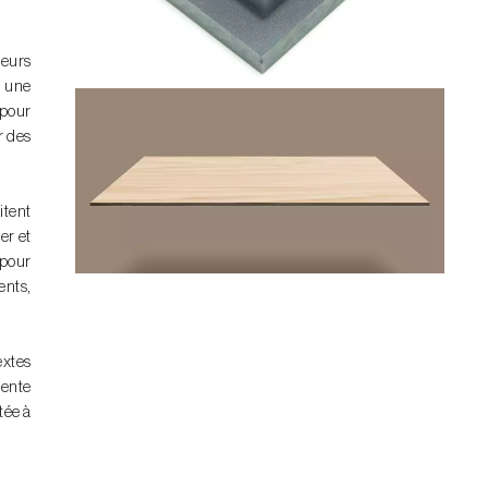
leurs
r une
 pour
r des
itent
er et
 pour
ents,
extes
rente
tée à