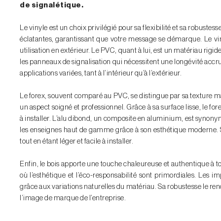
de signalétique.
Le vinyle est un choix privilégié pour sa flexibilité et sa robust
éclatantes, garantissant que votre message se démarque. Le vin
utilisation en extérieur. Le PVC, quant à lui, est un matériau rigide
les panneaux de signalisation qui nécessitent une longévité accru
applications variées, tant à l’intérieur qu’à l’extérieur.
Le forex, souvent comparé au PVC, se distingue par sa texture mat
un aspect soigné et professionnel. Grâce à sa surface lisse, le fo
à installer. L’alu dibond, un composite en aluminium, est synony
les enseignes haut de gamme grâce à son esthétique moderne. S
tout en étant léger et facile à installer.
Enfin, le bois apporte une touche chaleureuse et authentique à to
où l’esthétique et l’éco-responsabilité sont primordiales. Les i
grâce aux variations naturelles du matériau. Sa robustesse le ren
l’image de marque de l’entreprise.