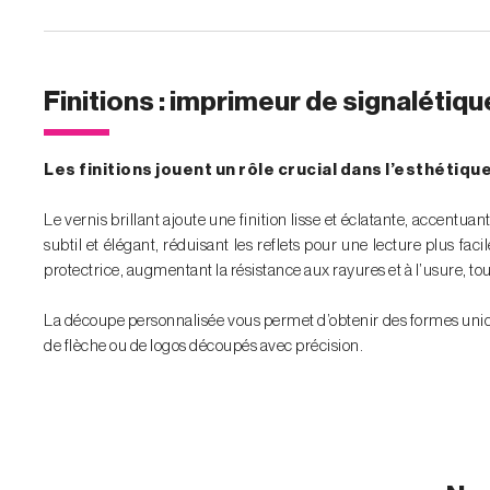
Finitions : imprimeur de signalétiqu
Les finitions jouent un rôle crucial dans l’esthétiqu
Le vernis brillant ajoute une finition lisse et éclatante, accentuan
subtil et élégant, réduisant les reflets pour une lecture plus f
protectrice, augmentant la résistance aux rayures et à l’usure, t
La découpe personnalisée vous permet d’obtenir des formes uniqu
de flèche ou de logos découpés avec précision.