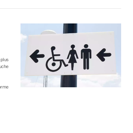
 plus
ouche
forme