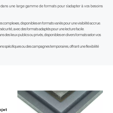
 dans une large gamme de formats pour s’adapter à vos besoins
s complexes, disponibles en formats variés pour une visibilité accrue.
 sécurité, avec des formats adaptés pour une lecture facile.
s des lieux publics ou privés, disponibles en divers formats selon vos
s spécifiques ou des campagnes temporaires, offrant une flexibilité
ojet