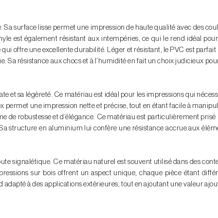
esse. Sa surface lisse permet une impression de haute qualité avec des cou
yle est également résistant aux intempéries, ce qui le rend idéal pou
 qui offre une excellente durabilité. Léger et résistant, le PVC est parfait
e. Sa résistance aux chocs et à l’humidité en fait un choix judicieux pou
e et sa légèreté. Ce matériau est idéal pour les impressions qui nécess
rex permet une impression nette et précise, tout en étant facile à manipul
me de robustesse et d’élégance. Ce matériau est particulièrement prisé
a structure en aluminium lui confère une résistance accrue aux élém
ute signalétique. Ce matériau naturel est souvent utilisé dans des cont
mpressions sur bois offrent un aspect unique, chaque pièce étant diffé
d adapté à des applications extérieures, tout en ajoutant une valeur ajou