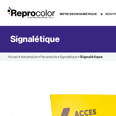
Aller
au
contenu
IMPRESSION NUMÉRIQUE
NOS P
Signalétique
Accueil
>
Nos produits
>
Par produits
>
Signalétique
>
Signalétique