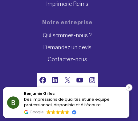
Imprimerie Reims
Notre entreprise
Qui sommes-nous ?
Demandez un devis
Contactez-nous
Facebook
LinkedIn
X
YouTube
Instagram
Alice Berlemont
ualités et une équipe
Top top je recommande 
Index égalité professionnelle 2026 :
ible et à l’écoute.
très agréable et réactiv
86/100
Malgré des délais court
Google
VOIR LE RÉCAPITULATIF