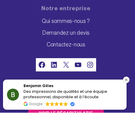
Notre entreprise
Qui sommes-nous ?
Demandez un devis
Contactez-nous
Facebook
LinkedIn
X
YouTube
Instagram
Index égalité professionnelle 2026 :
Benjamin Gilles
Des impressions de qualités et une équipe
86/100
professionnel, disponible et à l’écoute.
Google
VOIR LE RÉCAPITULATIF