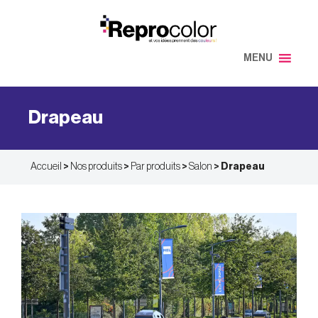
Aller
au
contenu
MENU
Drapeau
Accueil
>
Nos produits
>
Par produits
>
Salon
>
Drapeau