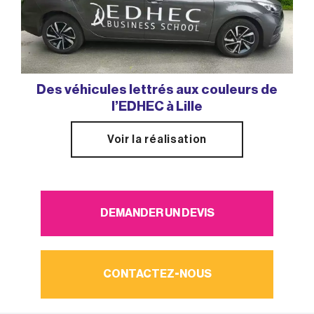
Des véhicules lettrés aux couleurs de
D
l’EDHEC à Lille
Voir la réalisation
DEMANDER UN DEVIS
CONTACTEZ-NOUS