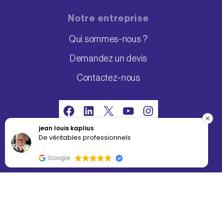
Notre entreprise
Qui sommes-nous ?
Demandez un devis
Contactez-nous
Facebook
LinkedIn
X
YouTube
Instagram
jean louis kaplius
G
De véritables professionnels
A
Index égalité professionnelle 2026 :
T
d
86/100
Google
c
o
s
VOIR LE RÉCAPITULATIF