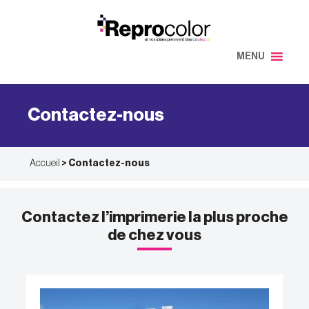
Aller
au
contenu
MENU
Contactez-nous
Accueil
>
Contactez-nous
Contactez l’imprimerie la plus proche
de chez vous