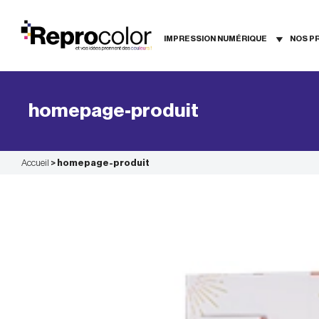
Aller
au
contenu
IMPRESSION NUMÉRIQUE
NOS P
homepage-produit
Accueil
>
homepage-produit