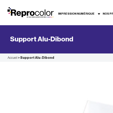
Aller
au
contenu
IMPRESSION NUMÉRIQUE
NOS P
Support Alu-Dibond
Accueil
>
Support Alu-Dibond